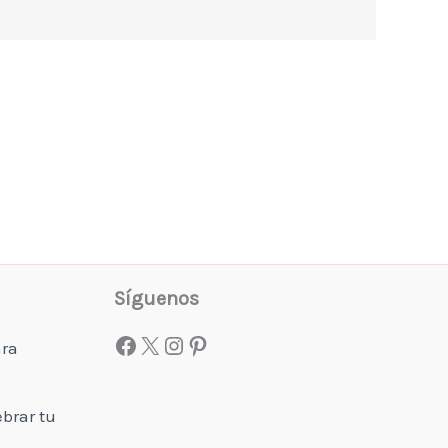
Facebook
X
Instagram
Pinterest
Síguenos
ara
ebrar tu