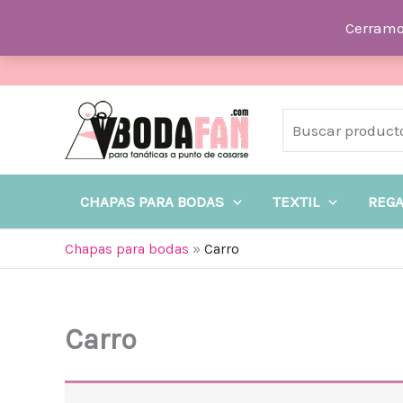
Ir
Cerramo
al
contenido
Buscar
CHAPAS PARA BODAS
TEXTIL
REG
Chapas para bodas
»
Carro
Carro