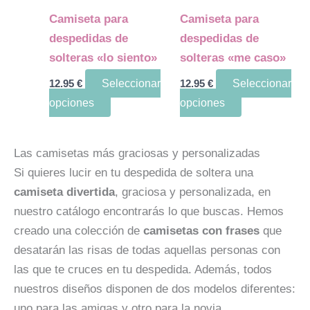
opciones
opciones
Camiseta para
Camiseta para
se
se
despedidas de
despedidas de
pueden
pueden
solteras «lo siento»
solteras «me caso»
elegir
elegir
12.95
€
Seleccionar
12.95
€
Seleccionar
en
en
opciones
opciones
la
la
página
página
de
de
Las camisetas más graciosas y personalizadas
producto
producto
Si quieres lucir en tu despedida de soltera una
camiseta divertida
, graciosa y personalizada, en
nuestro catálogo encontrarás lo que buscas. Hemos
creado una colección de
camisetas con frases
que
desatarán las risas de todas aquellas personas con
las que te cruces en tu despedida. Además, todos
nuestros diseños disponen de dos modelos diferentes:
uno para las amigas y otro para la novia.