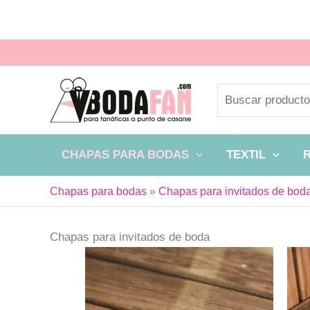
Ir
al
contenido
Buscar
CHAPAS PARA BODAS
TEXTIL
Chapas para bodas
»
Chapas para invitados de bod
Chapas para invitados de boda
Este
producto
tiene