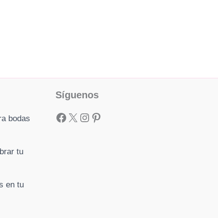
Facebook
X
Instagram
Pinterest
Síguenos
ra bodas
brar tu
s en tu