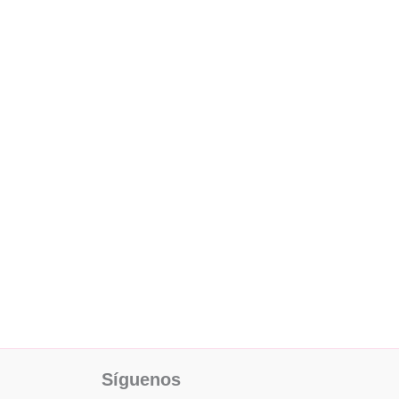
Facebook
X
Instagram
Pinterest
Síguenos