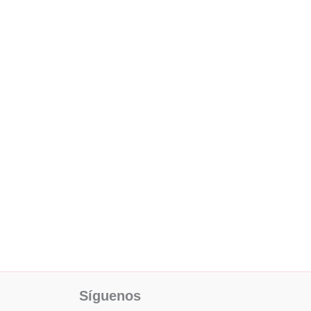
Facebook
X
Instagram
Pinterest
Síguenos