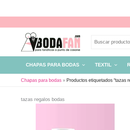
Ir
al
contenido
Buscar
CHAPAS PARA BODAS
TEXTIL
Chapas para bodas
»
Productos etiquetados “tazas 
tazas regalos bodas