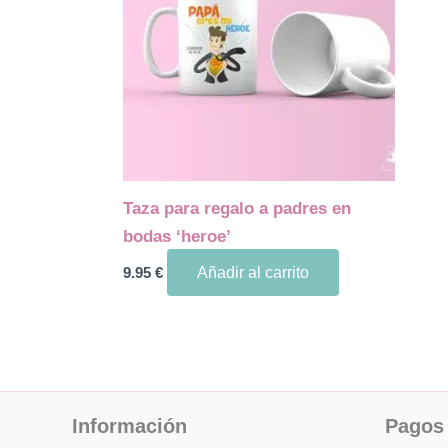
Taza para regalo a padres en
bodas ‘heroe’
9.95
€
Añadir al carrito
Información
Pagos 