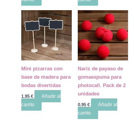
Mini pizarras con
Nariz de payaso de
base de madera para
gomaespuma para
bodas divertidas
photocall. Pack de 2
unidades
1.95
€
Añadir al
carrito
0.95
€
Añadir al
carrito