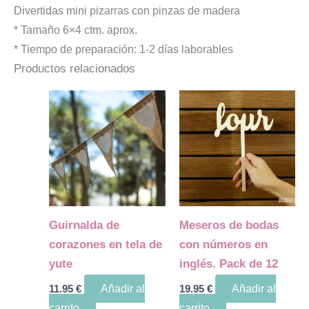
Divertidas mini pizarras con pinzas de madera
* Tamaño 6×4 ctm. aprox.
* Tiempo de preparación: 1-2 días laborables
Productos relacionados
Guirnalda de
Meseros de bodas
corazones en tela de
con números en
yute
inglés. Pack de 12
11.95
€
Añadir al
19.95
€
Añadir al
carrito
carrito