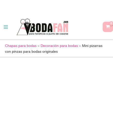
Ir
al
contenido
Mini
pizarras
con
pinzas
para
Chapas para bodas
»
Decoración para bodas
»
Mini pizarras
con pinzas para bodas originales
bodas
originales
cantidad