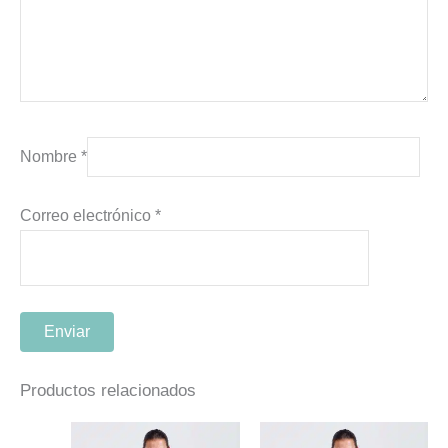
Nombre
*
Correo electrónico
*
Productos relacionados
Este
Este