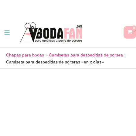
Ir
al
contenido
Camiseta
para
despedidas
de
solteras
Chapas para bodas
»
Camisetas para despedidas de soltera
»
Camiseta para despedidas de solteras «en x días»
"en
x
días"
cantidad