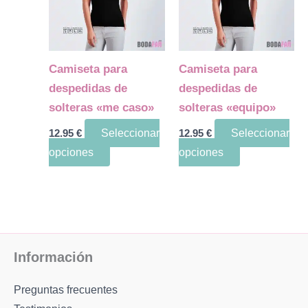
múltiples
múltiples
variantes.
variantes.
Las
Las
opciones
opciones
Camiseta para
Camiseta para
se
se
despedidas de
despedidas de
pueden
pueden
solteras «me caso»
solteras «equipo»
elegir
elegir
12.95
€
Seleccionar
12.95
€
Seleccionar
en
en
opciones
opciones
la
la
página
página
de
de
producto
producto
Información
Preguntas frecuentes