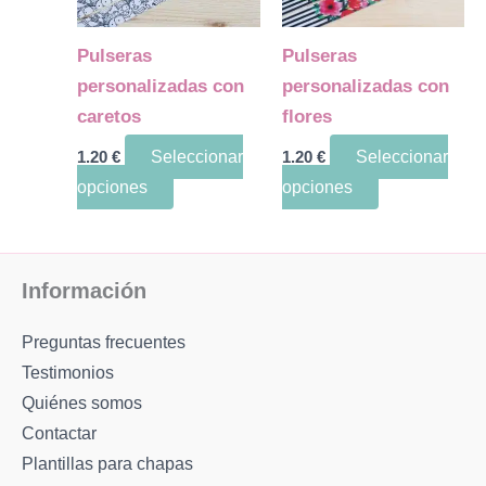
Las
Las
opciones
opciones
Pulseras
Pulseras
se
se
personalizadas con
personalizadas con
pueden
pueden
caretos
flores
elegir
elegir
1.20
€
Seleccionar
1.20
€
Seleccionar
en
en
opciones
opciones
la
la
página
página
de
de
producto
producto
Información
Preguntas frecuentes
Testimonios
Quiénes somos
Contactar
Plantillas para chapas