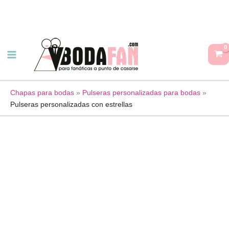
Ir
al
contenido
Pulseras
personalizadas
con
estrellas
cantidad
Chapas para bodas
»
Pulseras personalizadas para bodas
»
Pulseras personalizadas con estrellas