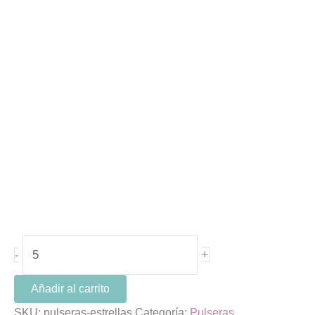
+
-
Añadir al carrito
SKU:
pulseras-estrellas
Categoría:
Pulseras