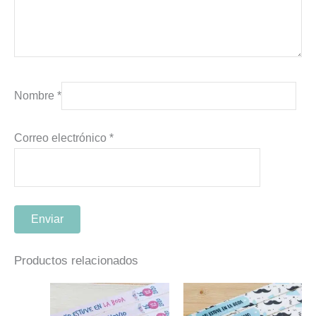
Nombre
*
Correo electrónico
*
Productos relacionados
Este
Este
producto
producto