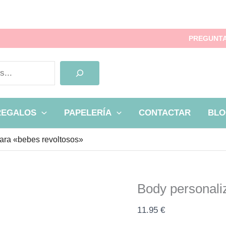
Body
PREGUNTA
personalizado
para
"bebes
revoltosos"
cantidad
REGALOS
PAPELERÍA
CONTACTAR
BLO
ara «bebes revoltosos»
Body personali
11.95
€