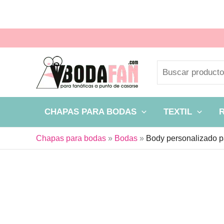
Ir
al
contenido
Buscar
CHAPAS PARA BODAS
TEXTIL
Chapas para bodas
»
Bodas
»
Body personalizado p