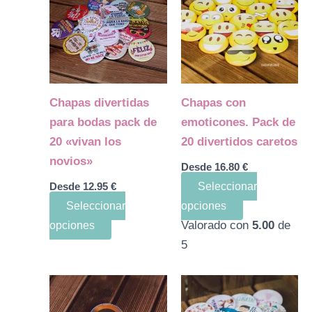
tiene
tiene
múltiples
múltiples
variantes.
variantes.
Las
Las
opciones
opciones
Chapas divertidas
Chapas con
se
se
para bodas pack de
emoticones. Pack de
pueden
pueden
20 «vivan los
20 divertidos caretos
elegir
elegir
novios»
Desde
16.80
€
en
en
Desde
12.95
€
Seleccionar
la
la
Seleccionar
opciones
página
página
Valorado con
5.00
de
opciones
de
de
5
producto
producto
Este
Este
producto
producto