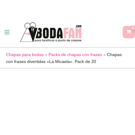
Ir
al
contenido
Chapas
con
frases
divertidas
"La
Chapas para bodas
»
Packs de chapas con frases
»
Chapas
con frases divertidas «La Micaela». Pack de 20
Micaela".
Pack
de
20
cantidad