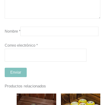
Nombre
*
Correo electrónico
*
Productos relacionados
Este
Este
producto
producto