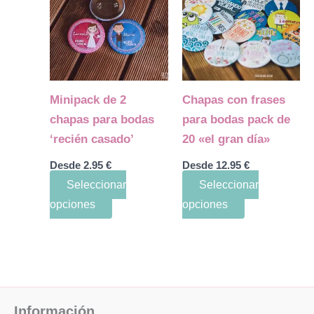
tiene
tiene
múltiples
múltiples
variantes.
variantes.
Las
Las
opciones
opciones
Minipack de 2
Chapas con frases
se
se
chapas para bodas
para bodas pack de
pueden
pueden
‘recién casado’
20 «el gran día»
elegir
elegir
Desde
2.95
€
Desde
12.95
€
en
en
Seleccionar
Seleccionar
la
la
opciones
opciones
página
página
de
de
producto
producto
Información