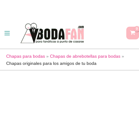
Ir
al
contenido
Chapas
originales
para
los
amigos
Chapas para bodas
»
Chapas de abrebotellas para bodas
»
Chapas originales para los amigos de tu boda
de
tu
boda
cantidad