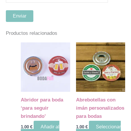
Productos relacionados
Este
producto
tiene
múltiples
variantes.
Las
opciones
Abridor para boda
Abrebotellas con
se
‘para seguir
imán personalizados
pueden
brindando’
para bodas
elegir
1.00
€
Añadir al
1.00
€
Seleccionar
en