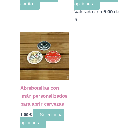
carrito
opciones
la
Valorado con
5.00
de
página
5
de
producto
Este
producto
tiene
múltiples
variantes.
Las
opciones
Abrebotellas con
se
imán personalizados
pueden
para abrir cervezas
elegir
1.00
€
Seleccionar
en
opciones
la